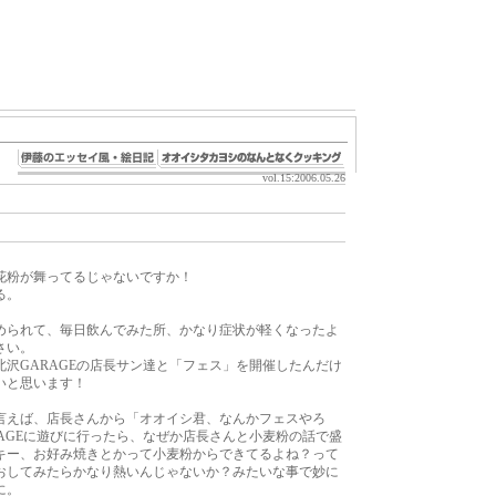
vol.15:2006.05.26
花粉が舞ってるじゃないですか！
る。
められて、毎日飲んでみた所、かなり症状が軽くなったよ
さい。
沢GARAGEの店長サン達と「フェス」を開催したんだけ
いと思います！
言えば、店長さんから「オオイシ君、なんかフェスやろ
AGEに遊びに行ったら、なぜか店長さんと小麦粉の話で盛
キー、お好み焼きとかって小麦粉からできてるよね？って
おしてみたらかなり熱いんじゃないか？みたいな事で妙に
に。