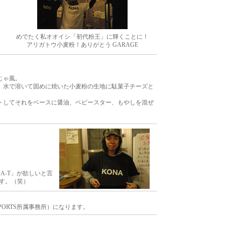
めでたく私オオイシ「初代粉王」に輝くことに！
アリガトウ小麦粉！ありがとう GARAGE
じゃ風。
、水で溶いて固めに焼いた小麦粉の生地に駄菓子チーズと
トしてそれをベースに醤油、ベビースター、もやしを混ぜ
A-T」が欲しいと言
す。（笑）
ORTS所属事務所）になります。