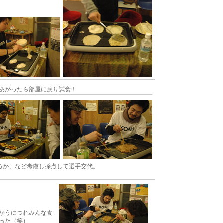
あがったら部屋に戻り試食！
るか、など考慮し採点して選手交代。
かうにつれみんな食
った（笑）