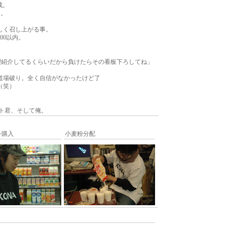
成。
。。
しく召し上がる事。
00以内。
。
理紹介してるくらいだから負けたらその看板下ろしてね」
道場破り。全く自信がなかったけど了
（笑）
。
コト君、そして俺。
を購入
小麦粉分配