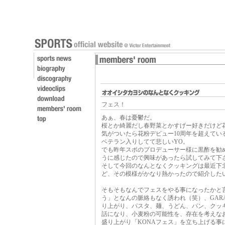
フェス！
あぁ、春は憂鬱だ。
桜とか綺麗だし春野菜とかすげー好きだけど
気がついたら花粉デビュー10周年を超えてい
ベテラン入りしてて悲しいYO。
でも昨年スポのプロデューサー様に黒酢を勧
うに感じたので興味があったら試してみて下
そして今回のなんとなくクッキングは最近下北
ど、その模様がかなり熱かったので紹介した
そもそもなんでフェスをやる事になったかと
う」となんの脈絡もなく誘われ（笑）、GAR
り上がり、パスタ、麺、うどん、パン、クッ
話になり、小麦粉の可能性を、存在を考えな
盛り上がり「KONAフェス」を立ち上げる事