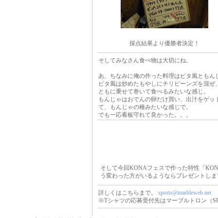
採点結果より優勝者決定！
そしてみなさん食べ物は大切にね。
あ、ちなみに俺の作った料理はピタ風ともん
ピタ風は炒めたもやしにチリビーンズを混ぜ
ともに乗せて巻いて食べるみたいな感じ。
もんじゃはおでんの卵だけ買い、出汁をゲッ
て、もんじゃの種みたいな感じで。
でも一応看板守れて良かった。。。
そして今回KONAフェスで作った特性「KON
う変わった方がいるようならプレゼントしま
詳しくはこちらまで。
sports@marbleweb.net
※Tシャツの応募受付先はマーブルトロン（SP