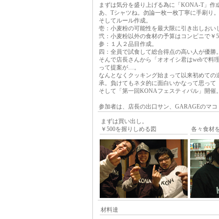
まずは気分を盛り上げる為に「KONA-T」作
あ、Tシャツね。勿論一枚一枚丁寧に手刷り
そしてルール作成。
壱：小麦粉の可能性を最大限に引き出しおい
弐：小麦粉以外の食材の予算はコンビニで￥5
参：１人２品目作成。
四：全員で試食して総合得点の高い人が優勝
そんで店長さんから「オオイシ君はwebで料
って提案が…。
なんとなくクッキング始まって以来初めての
承。負けてもネタ的に面白いかなって思って
そして「第一回KONAフェスティバル」開催
参加者は、店長の出口サン、GARAGEのマ
まずは買い出し。
￥500を握りしめる図
各々食材
材料達